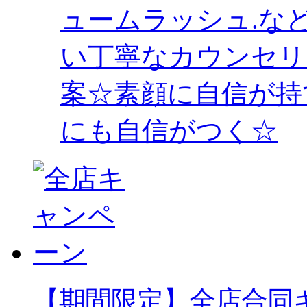
ュームラッシュ.な
い丁寧なカウンセリ
案☆素顔に自信が持
にも自信がつく☆
【期間限定】全店合同