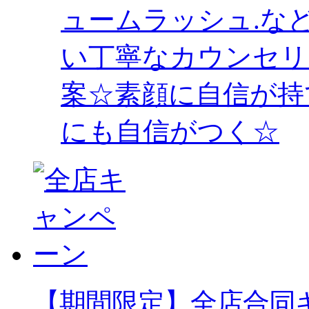
ュームラッシュ.な
い丁寧なカウンセリ
案☆素顔に自信が持
にも自信がつく☆
【期間限定】全店合同