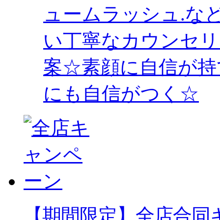
ュームラッシュ.な
い丁寧なカウンセリ
案☆素顔に自信が持
にも自信がつく☆
【期間限定】全店合同