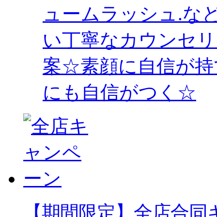
ュームラッシュ.な
い丁寧なカウンセリ
案☆素顔に自信が持
にも自信がつく☆
【期間限定】全店合同