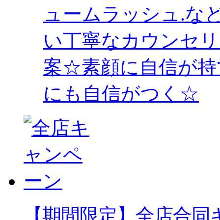
ュームラッシュ.な
い丁寧なカウンセリ
案☆素顔に自信が持
にも自信がつく☆
【期間限定】全店合同